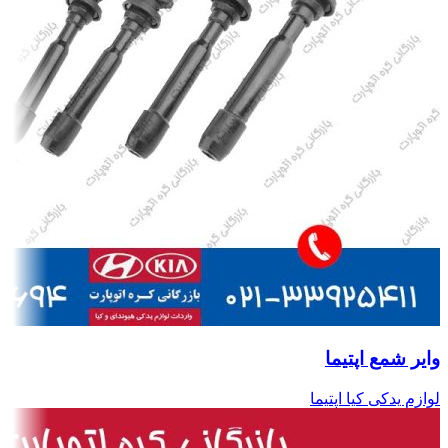
وایر شمع اپتیما
لوازم یدکی کیا اپتیما