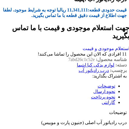
قیمت حدودی قطعه:
11,341,111
ریال
با توجه به شرایط موجود، لطفا
جهت اطلاع از قیمت دقیق قطعه با ما تماس بگیرید.
هت استعلام موجودی و قیمت با ما تماس
گیرید
ستعلام موجودی و قیمت
11
افرادی که الان این محصول را تماشا می‌کنند!
شناسه محصول:
7abd26c1c52e
دسته:
لوازم یدکی کیا اپتیما
برچسب:
درب رادیاتور آب
به اشتراک بگذارید:
توضیحات
نحوه ارسال
نحوه پرداخت
گارانتی
توضیحات
درب رادیاتور آب اصلی (جنیون پارت و موبیس)