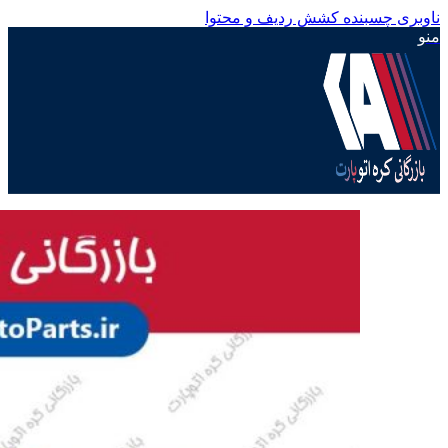
ناوبری چسبنده
کشش ردیف و محتوا
منو