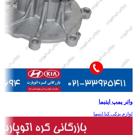
واتر پمپ اپتیما
لوازم یدکی کیا اپتیما