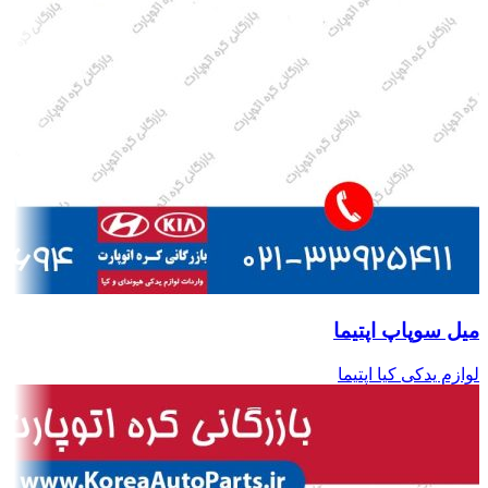
میل سوپاپ اپتیما
لوازم یدکی کیا اپتیما