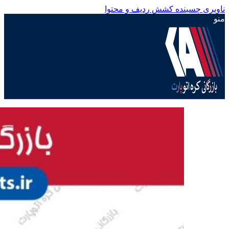
ناوبری چسبنده
کشش ردیف و محتوا
منو