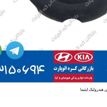
هیدرولیک اپتیما