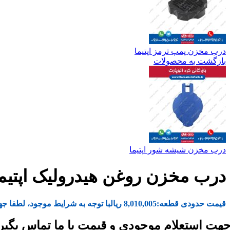
درب مخزن پمپ ترمز اپتیما
بازگشت به محصولات
درب مخزن شیشه شور اپتیما
درب مخزن روغن هیدرولیک اپتیما
قیمت حدودی قطعه:
8,010,005
ریال
با توجه به شرایط موجود، لطفا جه
هت استعلام موجودی و قیمت با ما تماس بگیر