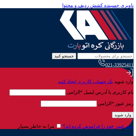
ناوبری چسبنده
کشش ردیف و محتوا
جستجو کنید
021-33925411
وارد شوید
یک حساب کاربری ایجاد کنید
نام کاربری یا آدرس ایمیل
*
الزامی
رمز عبور
*
الزامی
وارد شوید
رمز عبور خود را فراموش کرده اید؟
مرا به خاطر بسپار