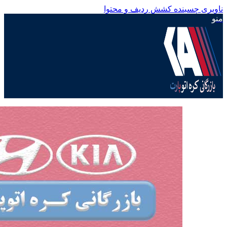
ناوبری چسبنده
کشش ردیف و محتوا
منو