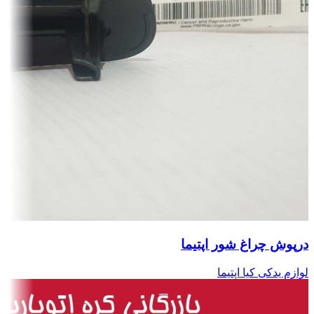
درپوش چراغ شور اپتیما
لوازم یدکی کیا اپتیما