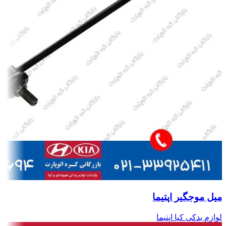
میل موجگیر اپتیما
لوازم یدکی کیا اپتیما