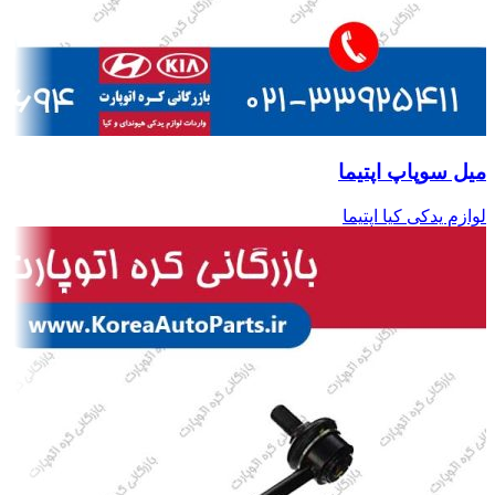
میل سوپاپ اپتیما
لوازم یدکی کیا اپتیما