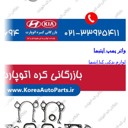
واتر پمپ اپتیما
لوازم یدکی کیا اپتیما