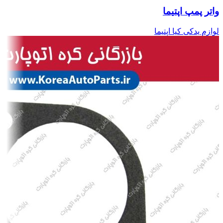
واتر پمپ اپتیما
لوازم یدکی کیا اپتیما