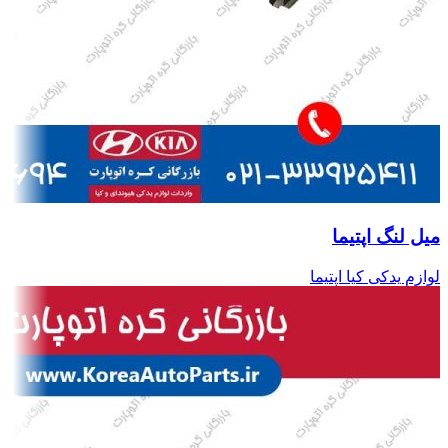
میل لنگ اپتیما
لوازم یدکی کیا اپتیما