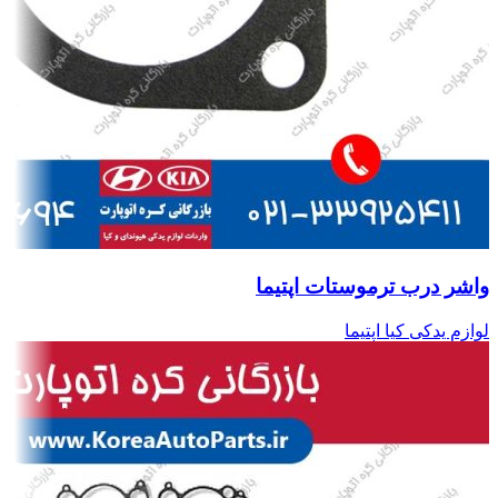
واشر درب ترموستات اپتیما
لوازم یدکی کیا اپتیما