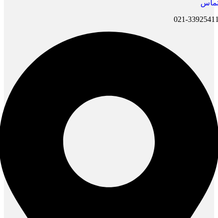
ماس
021-3392541