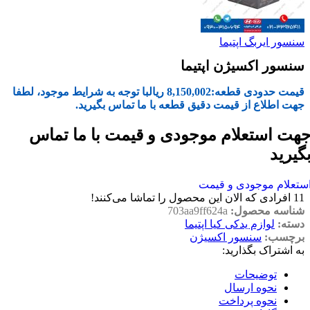
سنسور ایربگ اپتیما
سنسور اکسیژن اپتیما
قیمت حدودی قطعه:
8,150,002
ریال
با توجه به شرایط موجود، لطفا
جهت اطلاع از قیمت دقیق قطعه با ما تماس بگیرید.
هت استعلام موجودی و قیمت با ما تماس
گیرید
ستعلام موجودی و قیمت
11
افرادی که الان این محصول را تماشا می‌کنند!
شناسه محصول:
703aa9ff624a
دسته:
لوازم یدکی کیا اپتیما
برچسب:
سنسور اکسیژن
به اشتراک بگذارید:
توضیحات
نحوه ارسال
نحوه پرداخت