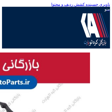
ناوبری چسبنده
کشش ردیف و محتوا
منو