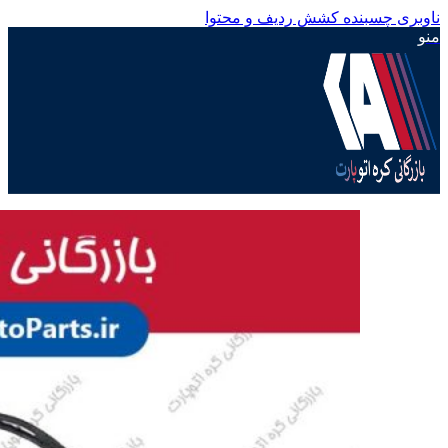
ناوبری چسبنده
کشش ردیف و محتوا
منو