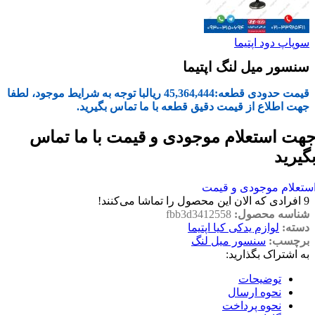
سوپاپ دود اپتیما
سنسور میل لنگ اپتیما
قیمت حدودی قطعه:
45,364,444
ریال
با توجه به شرایط موجود، لطفا
جهت اطلاع از قیمت دقیق قطعه با ما تماس بگیرید.
هت استعلام موجودی و قیمت با ما تماس
گیرید
ستعلام موجودی و قیمت
9
افرادی که الان این محصول را تماشا می‌کنند!
شناسه محصول:
fbb3d3412558
دسته:
لوازم یدکی کیا اپتیما
برچسب:
سنسور میل لنگ
به اشتراک بگذارید:
توضیحات
نحوه ارسال
نحوه پرداخت