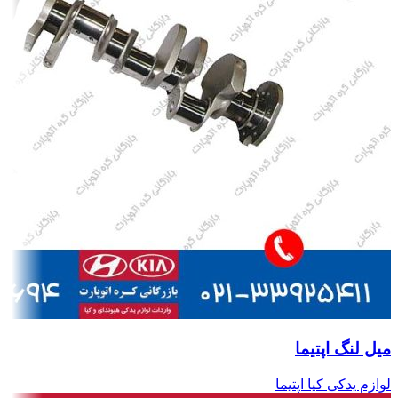
میل لنگ اپتیما
لوازم یدکی کیا اپتیما