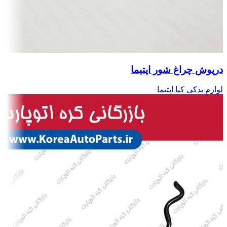
درپوش چراغ شور اپتیما
لوازم یدکی کیا اپتیما