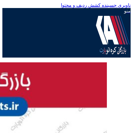
ناوبری چسبنده
کشش ردیف و محتوا
منو