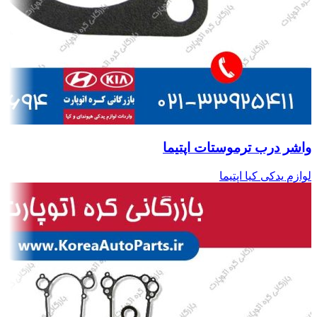
واشر درب ترموستات اپتیما
لوازم یدکی کیا اپتیما