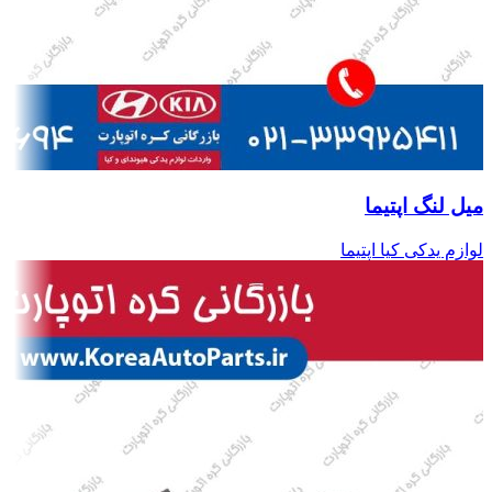
میل لنگ اپتیما
لوازم یدکی کیا اپتیما