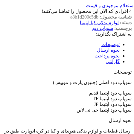
ستعلام موجودی و قیمت
4
افرادی که الان این محصول را تماشا می‌کنند!
شناسه محصول:
a8b1d200c5db
دسته:
لوازم یدکی کیا اپتیما
برچسب:
سوپاپ دود
به اشتراک بگذارید:
توضیحات
نحوه ارسال
نحوه پرداخت
گارانتی
توضیحات
سوپاپ دود اصلی (جنیون پارت و موبیس)
سوپاپ دود اپتیما قدیم
سوپاپ دود اپتیما TF
سوپاپ دود اپتیما JF
سوپاپ دود اپتیما جی تی لاین
نحوه ارسال
ارسال قطعات و لوازم یدکی هیوندای و کیا در کره اتوپارت طبق در