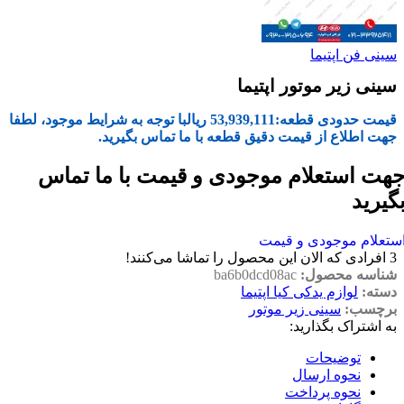
سینی فن اپتیما
سینی زیر موتور اپتیما
قیمت حدودی قطعه:
53,939,111
ریال
با توجه به شرایط موجود، لطفا
جهت اطلاع از قیمت دقیق قطعه با ما تماس بگیرید.
هت استعلام موجودی و قیمت با ما تماس
گیرید
ستعلام موجودی و قیمت
3
افرادی که الان این محصول را تماشا می‌کنند!
شناسه محصول:
ba6b0dcd08ac
دسته:
لوازم یدکی کیا اپتیما
برچسب:
سینی زیر موتور
به اشتراک بگذارید:
توضیحات
نحوه ارسال
نحوه پرداخت