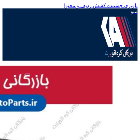
ناوبری چسبنده
کشش ردیف و محتوا
منو