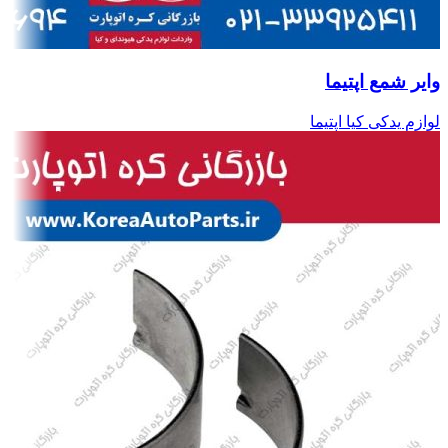
وایر شمع اپتیما
لوازم یدکی کیا اپتیما