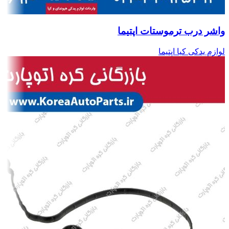
واشر درب ترموستات اپتیما
لوازم یدکی کیا اپتیما