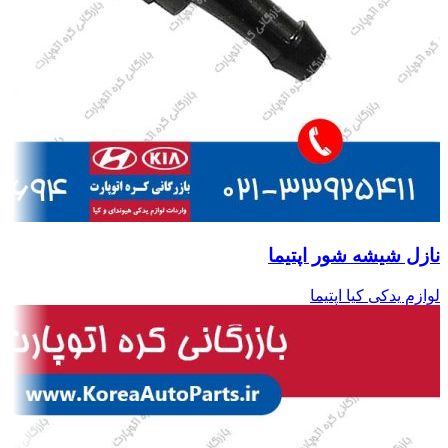
نازل شیشه شور اپتیما
لوازم یدکی کیا اپتیما