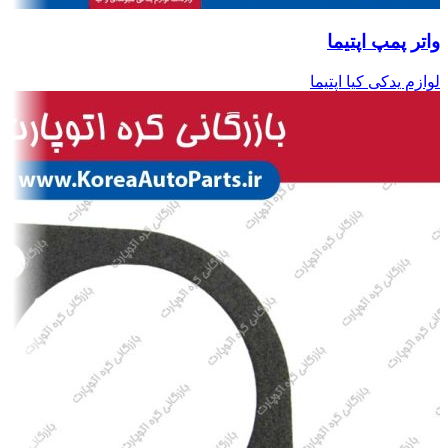
واتر پمپ اپتیما
لوازم یدکی کیا اپتیما