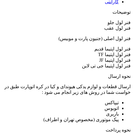
گارانتی
توضیحات
فنر لول جلو
فنر لول عقب
فنر لول اصلی (جنیون پارت و موبیس)
فنر لول اپتیما قدیم
فنر لول اپتیما TF
فنر لول اپتیما JF
فنر لول اپتیما جی تی لاین
نحوه ارسال
ارسال قطعات و لوازم یدکی هیوندای و کیا در کره اتوپارت طبق در
خواست شما در روش های زیر انجام می شود :
تیپاکس
اتوبوس
باربری
پیک موتوری (مخصوص تهران و اطراف)
نحوه پرداخت