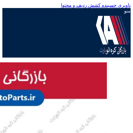
ناوبری چسبنده
کشش ردیف و محتوا
منو