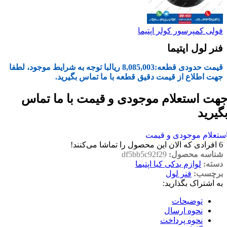
فولی کمپرسور کولر اپتیما
فنر لول اپتیما
قیمت حدودی قطعه:
8,085,003
ریال
با توجه به شرایط موجود، لطفا
جهت اطلاع از قیمت دقیق قطعه با ما تماس بگیرید.
هت استعلام موجودی و قیمت با ما تماس
گیرید
ستعلام موجودی و قیمت
6
افرادی که الان این محصول را تماشا می‌کنند!
شناسه محصول:
df5bb5c92f29
دسته:
لوازم یدکی کیا اپتیما
برچسب:
فنر لول
به اشتراک بگذارید:
توضیحات
نحوه ارسال
نحوه پرداخت