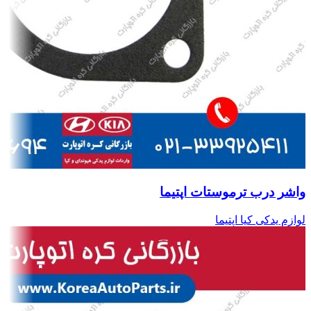
واشر درب ترموستات اپتیما
لوازم یدکی کیا اپتیما