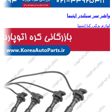
واشر سر سیلندر اپتیما
لوازم یدکی کیا اپتیما