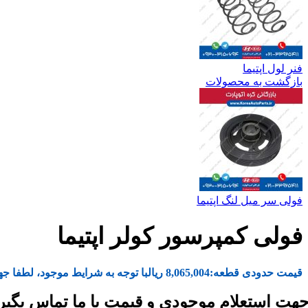
فنر لول اپتیما
بازگشت به محصولات
فولی سر میل لنگ اپتیما
فولی کمپرسور کولر اپتیما
قیمت حدودی قطعه:
8,065,004
ریال
با توجه به شرایط موجود، لطفا جه
هت استعلام موجودی و قیمت با ما تماس بگیر