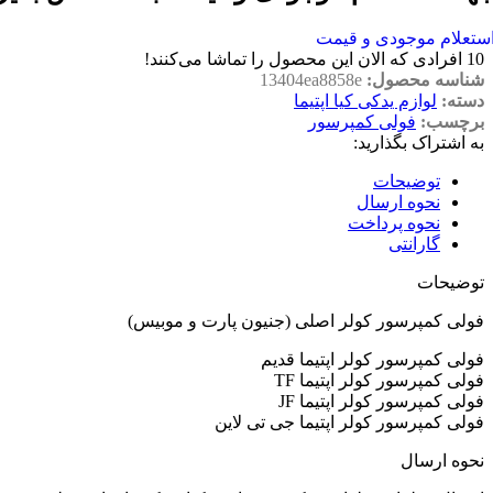
ستعلام موجودی و قیمت
10
افرادی که الان این محصول را تماشا می‌کنند!
شناسه محصول:
13404ea8858e
دسته:
لوازم یدکی کیا اپتیما
برچسب:
فولی کمپرسور
به اشتراک بگذارید:
توضیحات
نحوه ارسال
نحوه پرداخت
گارانتی
توضیحات
فولی کمپرسور کولر اصلی (جنیون پارت و موبیس)
فولی کمپرسور کولر اپتیما قدیم
فولی کمپرسور کولر اپتیما TF
فولی کمپرسور کولر اپتیما JF
فولی کمپرسور کولر اپتیما جی تی لاین
نحوه ارسال