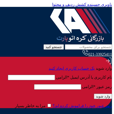
ناوبری چسبنده
کشش ردیف و محتوا
جستجو کنید
021-33925411
وارد شوید
یک حساب کاربری ایجاد کنید
نام کاربری یا آدرس ایمیل
*
الزامی
رمز عبور
*
الزامی
وارد شوید
رمز عبور خود را فراموش کرده اید؟
مرا به خاطر بسپار