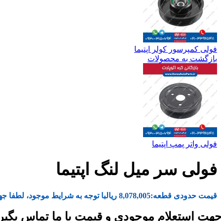
فولی کمپرسور کولر اپتیما
بازگشت به محصولات
فولی واتر پمپ اپتیما
فولی سر میل لنگ اپتیما
قیمت حدودی قطعه:
8,078,005
ریال
با توجه به شرایط موجود، لطفا جه
هت استعلام موجودی و قیمت با ما تماس بگیر