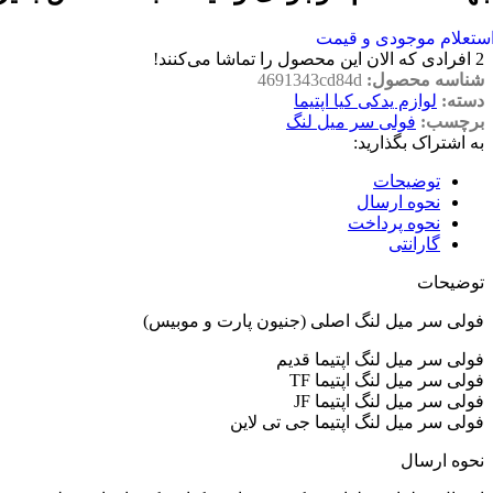
ستعلام موجودی و قیمت
2
افرادی که الان این محصول را تماشا می‌کنند!
شناسه محصول:
4691343cd84d
دسته:
لوازم یدکی کیا اپتیما
برچسب:
فولی سر میل لنگ
به اشتراک بگذارید:
توضیحات
نحوه ارسال
نحوه پرداخت
گارانتی
توضیحات
فولی سر میل لنگ اصلی (جنیون پارت و موبیس)
فولی سر میل لنگ اپتیما قدیم
فولی سر میل لنگ اپتیما TF
فولی سر میل لنگ اپتیما JF
فولی سر میل لنگ اپتیما جی تی لاین
نحوه ارسال