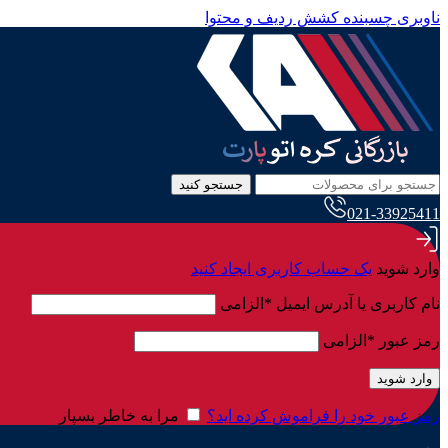
ناوبری چسبنده
کشش ردیف و محتوا
جستجو کنید
021-33925411
وارد شوید
یک حساب کاربری ایجاد کنید
نام کاربری یا آدرس ایمیل
*
الزامی
رمز عبور
*
الزامی
وارد شوید
رمز عبور خود را فراموش کرده اید؟
مرا به خاطر بسپار