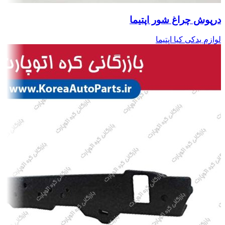
درپوش چراغ شور اپتیما
لوازم یدکی کیا اپتیما