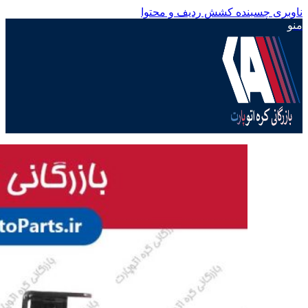
ناوبری چسبنده
کشش ردیف و محتوا
منو