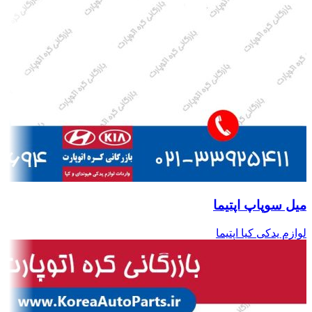
میل سوپاپ اپتیما
لوازم یدکی کیا اپتیما