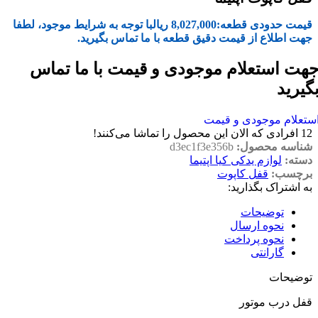
قیمت حدودی قطعه:
8,027,000
ریال
با توجه به شرایط موجود، لطفا
جهت اطلاع از قیمت دقیق قطعه با ما تماس بگیرید.
هت استعلام موجودی و قیمت با ما تماس
گیرید
ستعلام موجودی و قیمت
12
افرادی که الان این محصول را تماشا می‌کنند!
شناسه محصول:
d3ec1f3e356b
دسته:
لوازم یدکی کیا اپتیما
برچسب:
قفل کاپوت
به اشتراک بگذارید:
توضیحات
نحوه ارسال
نحوه پرداخت
گارانتی
توضیحات
قفل درب موتور