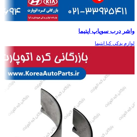
واشر درب سوپاپ اپتیما
لوازم یدکی کیا اپتیما