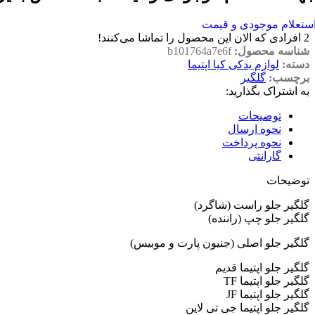
ستعلام موجودی و قیمت
2
افرادی که الان این محصول را تماشا می‌کنند!
شناسه محصول:
b101764a7e6f
دسته:
لوازم یدکی کیا اپتیما
برچسب:
گلگیر
به اشتراک بگذارید:
توضیحات
نحوه ارسال
نحوه پرداخت
گارانتی
توضیحات
گلگیر جلو راست (شاگرد)
گلگیر جلو چپ (راننده)
گلگیر جلو اصلی (جنیون پارت و موبیس)
گلگیر جلو اپتیما قدیم
گلگیر جلو اپتیما TF
گلگیر جلو اپتیما JF
گلگیر جلو اپتیما جی تی لاین