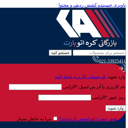
ناوبری چسبنده
کشش ردیف و محتوا
جستجو کنید
021-33925411
وارد شوید
یک حساب کاربری ایجاد کنید
نام کاربری یا آدرس ایمیل
*
الزامی
رمز عبور
*
الزامی
وارد شوید
رمز عبور خود را فراموش کرده اید؟
مرا به خاطر بسپار