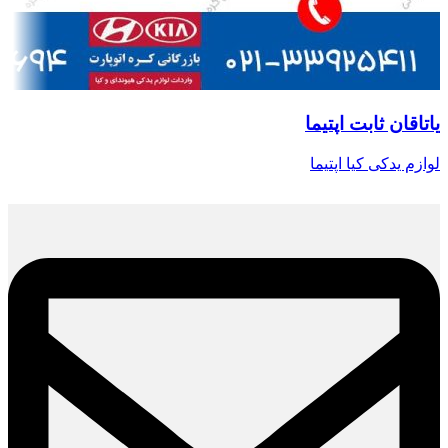
یاتاقان ثابت اپتیما
لوازم یدکی کیا اپتیما