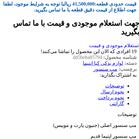
قیمت حدودی قطعه:
41,500,000
ریال
با توجه به شرایط موجود، لطفا
جهت اطلاع از قیمت دقیق قطعه با ما تماس بگیرید.
هت استعلام موجودی و قیمت با ما تماس
گیرید
ستعلام موجودی و قیمت
19
افرادی که الان این محصول را تماشا می‌کنند!
شناسه محصول:
dd5beba85794
دسته:
لوازم یدکی کیا اپتیما
برچسب:
مپ سنسور
به اشتراک بگذارید:
توضیحات
نحوه ارسال
نحوه پرداخت
گارانتی
توضیحات
مپ سنسور اصلی (جنیون پارت و موبیس)
مپ سنسور اپتیما قدیم