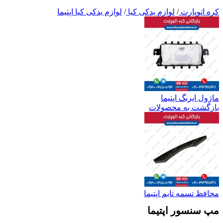
کره اتوپارت
/
لوازم یدکی کیا
/
لوازم یدکی کیا اپتیما
ماژول ایربگ اپتیما
بازگشت به محصولات
محافظ تسمه تایم اپتیما
مپ سنسور اپتیما