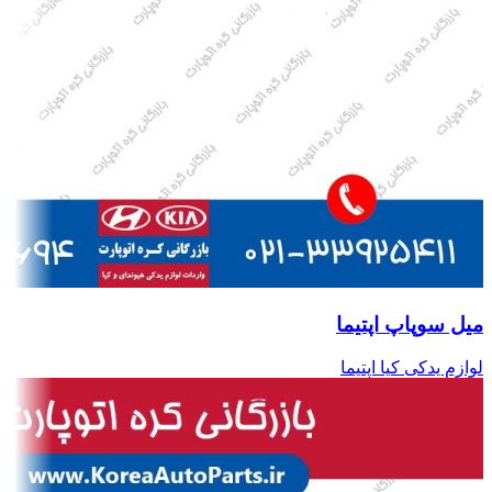
میل سوپاپ اپتیما
لوازم یدکی کیا اپتیما