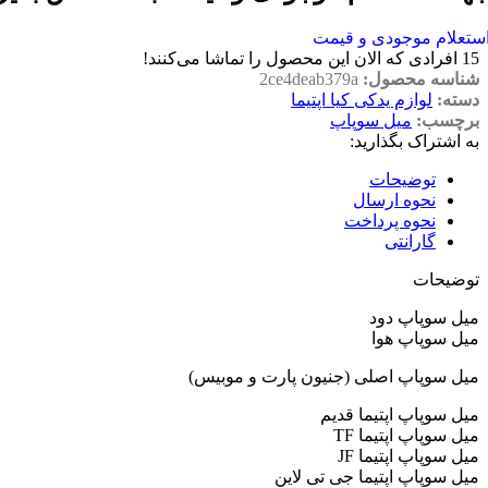
ستعلام موجودی و قیمت
15
افرادی که الان این محصول را تماشا می‌کنند!
شناسه محصول:
2ce4deab379a
دسته:
لوازم یدکی کیا اپتیما
برچسب:
میل سوپاپ
به اشتراک بگذارید:
توضیحات
نحوه ارسال
نحوه پرداخت
گارانتی
توضیحات
میل سوپاپ دود
میل سوپاپ هوا
میل سوپاپ اصلی (جنیون پارت و موبیس)
میل سوپاپ اپتیما قدیم
میل سوپاپ اپتیما TF
میل سوپاپ اپتیما JF
میل سوپاپ اپتیما جی تی لاین