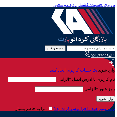
ناوبری چسبنده
کشش ردیف و محتوا
جستجو کنید
021-33925411
وارد شوید
یک حساب کاربری ایجاد کنید
نام کاربری یا آدرس ایمیل
*
الزامی
رمز عبور
*
الزامی
وارد شوید
رمز عبور خود را فراموش کرده اید؟
مرا به خاطر بسپار