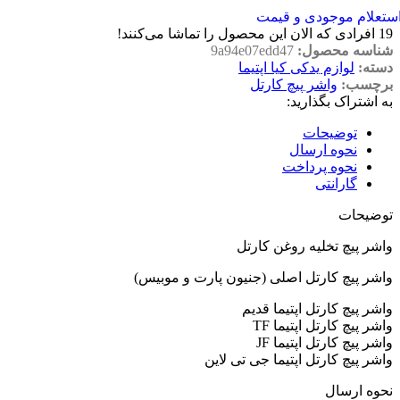
ستعلام موجودی و قیمت
19
افرادی که الان این محصول را تماشا می‌کنند!
شناسه محصول:
9a94e07edd47
دسته:
لوازم یدکی کیا اپتیما
برچسب:
واشر پیچ کارتل
به اشتراک بگذارید:
توضیحات
نحوه ارسال
نحوه پرداخت
گارانتی
توضیحات
واشر پیچ تخلیه روغن کارتل
واشر پیچ کارتل اصلی (جنیون پارت و موبیس)
واشر پیچ کارتل اپتیما قدیم
واشر پیچ کارتل اپتیما TF
واشر پیچ کارتل اپتیما JF
واشر پیچ کارتل اپتیما جی تی لاین
نحوه ارسال