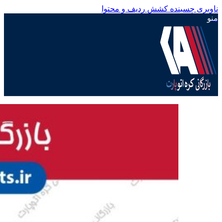
ناوبری چسبنده
کشش ردیف و محتوا
منو