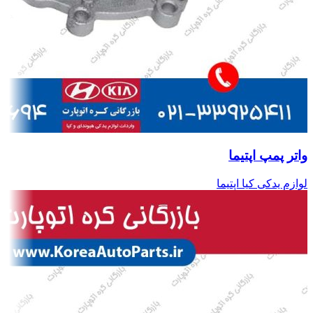
واتر پمپ اپتیما
لوازم یدکی کیا اپتیما