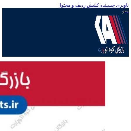
ناوبری چسبنده
کشش ردیف و محتوا
منو