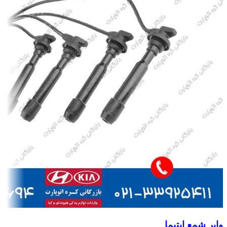
وایر شمع اپتیما