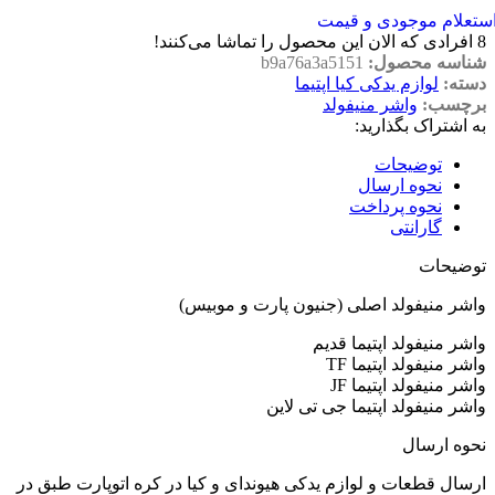
ستعلام موجودی و قیمت
8
افرادی که الان این محصول را تماشا می‌کنند!
شناسه محصول:
b9a76a3a5151
دسته:
لوازم یدکی کیا اپتیما
برچسب:
واشر منیفولد
به اشتراک بگذارید:
توضیحات
نحوه ارسال
نحوه پرداخت
گارانتی
توضیحات
واشر منیفولد اصلی (جنیون پارت و موبیس)
واشر منیفولد اپتیما قدیم
واشر منیفولد اپتیما TF
واشر منیفولد اپتیما JF
واشر منیفولد اپتیما جی تی لاین
نحوه ارسال
ارسال قطعات و لوازم یدکی هیوندای و کیا در کره اتوپارت طبق در