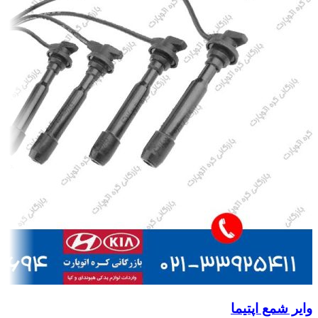
وایر شمع اپتیما