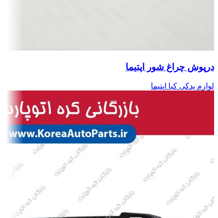
درپوش چراغ شور اپتیما
لوازم یدکی کیا اپتیما