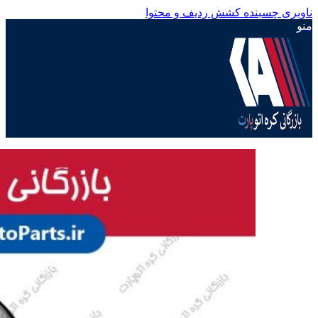
ناوبری چسبنده
کشش ردیف و محتوا
منو