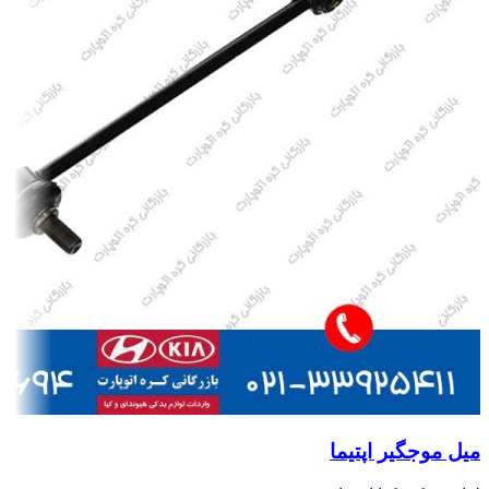
میل موجگیر اپتیما