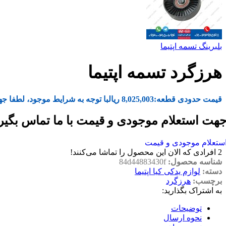
بلبرینگ تسمه اپتیما
هرزگرد تسمه اپتیما
قیمت حدودی قطعه:
8,025,003
ریال
با توجه به شرایط موجود، لطفا جه
هت استعلام موجودی و قیمت با ما تماس بگیر
ستعلام موجودی و قیمت
2
افرادی که الان این محصول را تماشا می‌کنند!
شناسه محصول:
84d44883430f
دسته:
لوازم یدکی کیا اپتیما
برچسب:
هرزگرد
به اشتراک بگذارید:
توضیحات
نحوه ارسال