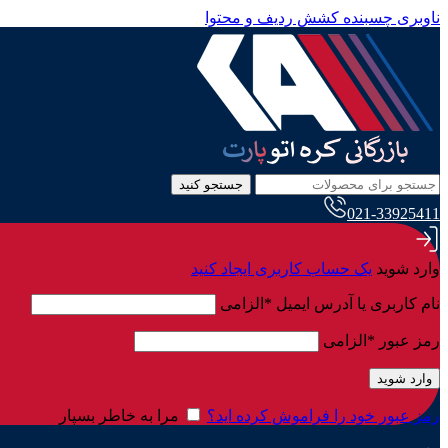
ناوبری چسبنده
کشش ردیف و محتوا
جستجو کنید
021-33925411
وارد شوید
یک حساب کاربری ایجاد کنید
نام کاربری یا آدرس ایمیل
*
الزامی
رمز عبور
*
الزامی
وارد شوید
رمز عبور خود را فراموش کرده اید؟
مرا به خاطر بسپار