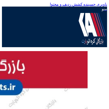
ناوبری چسبنده
کشش ردیف و محتوا
منو