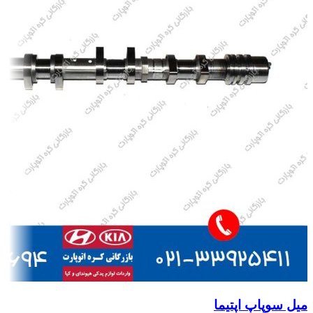
میل سوپاپ اپتیما