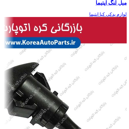
میل لنگ اپتیما
لوازم یدکی کیا اپتیما