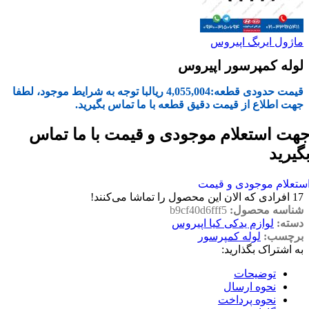
ماژول ایربگ اپیروس
لوله کمپرسور اپیروس
قیمت حدودی قطعه:
4,055,004
ریال
با توجه به شرایط موجود، لطفا
جهت اطلاع از قیمت دقیق قطعه با ما تماس بگیرید.
هت استعلام موجودی و قیمت با ما تماس
گیرید
ستعلام موجودی و قیمت
17
افرادی که الان این محصول را تماشا می‌کنند!
شناسه محصول:
b9cf40d6fff5
دسته:
لوازم یدکی کیا اپیروس
برچسب:
لوله کمپرسور
به اشتراک بگذارید:
توضیحات
نحوه ارسال
نحوه پرداخت