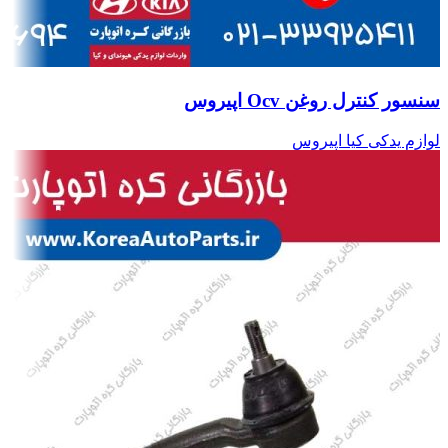
سنسور کنترل روغن Ocv اپیروس
لوازم یدکی کیا اپیروس