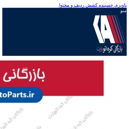
ناوبری چسبنده
کشش ردیف و محتوا
منو