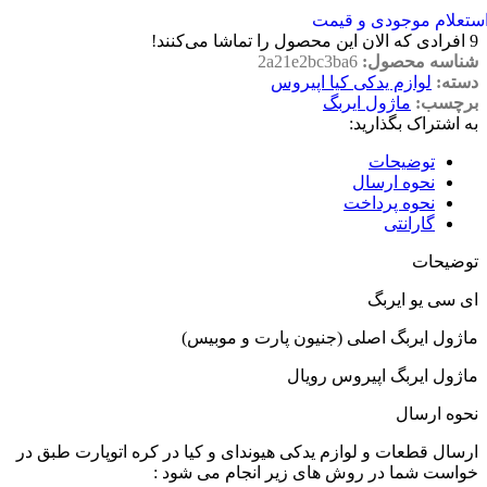
ستعلام موجودی و قیمت
9
افرادی که الان این محصول را تماشا می‌کنند!
شناسه محصول:
2a21e2bc3ba6
دسته:
لوازم یدکی کیا اپیروس
برچسب:
ماژول ایربگ
به اشتراک بگذارید:
توضیحات
نحوه ارسال
نحوه پرداخت
گارانتی
توضیحات
ای سی یو ایربگ
ماژول ایربگ اصلی (جنیون پارت و موبیس)
ماژول ایربگ اپیروس رویال
نحوه ارسال
ارسال قطعات و لوازم یدکی هیوندای و کیا در کره اتوپارت طبق در
خواست شما در روش های زیر انجام می شود :