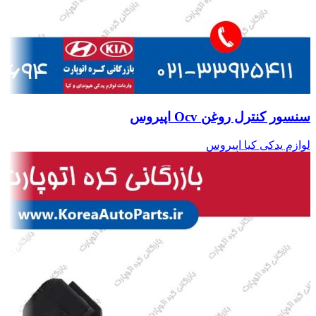
سنسور کنترل روغن Ocv اپیروس
لوازم یدکی کیا اپیروس