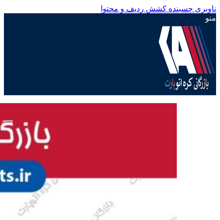
ناوبری چسبنده
کشش ردیف و محتوا
منو