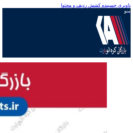
ناوبری چسبنده
کشش ردیف و محتوا
منو