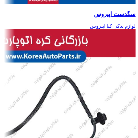
سگدست اپیروس
لوازم یدکی کیا اپیروس