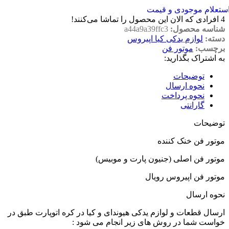
ستعلام موجودی و قیمت
4
افرادی که الان این محصول را تماشا می‌کنند!
شناسه محصول:
a44a9a39ffc3
دسته:
لوازم یدکی کیا اپیروس
برچسب:
موتور فن
به اشتراک بگذارید:
توضیحات
نحوه ارسال
نحوه پرداخت
گارانتی
توضیحات
موتور فن خنک کننده
موتور فن اصلی (جنیون پارت و موبیس)
موتور فن اپیروس رویال
نحوه ارسال
ارسال قطعات و لوازم یدکی هیوندای و کیا در کره اتوپارت طبق در
خواست شما در روش های زیر انجام می شود :