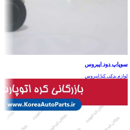
سوپاپ دود اپیروس
لوازم یدکی کیا اپیروس