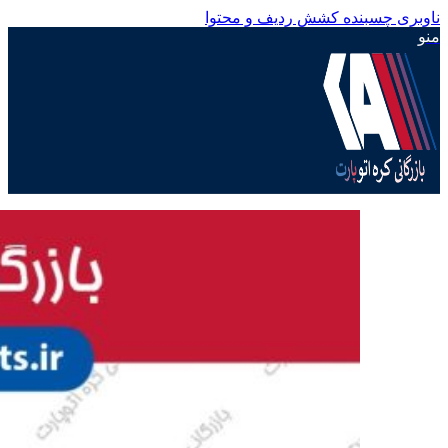
ناوبری چسبنده
کشش ردیف و محتوا
منو