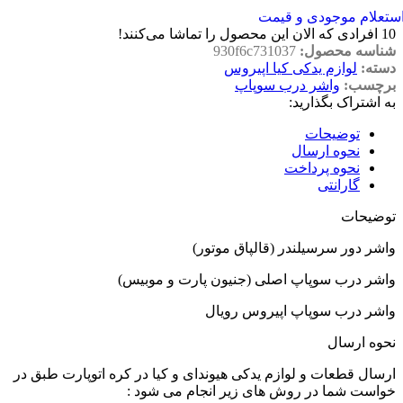
ستعلام موجودی و قیمت
10
افرادی که الان این محصول را تماشا می‌کنند!
شناسه محصول:
930f6c731037
دسته:
لوازم یدکی کیا اپیروس
برچسب:
واشر درب سوپاپ
به اشتراک بگذارید:
توضیحات
نحوه ارسال
نحوه پرداخت
گارانتی
توضیحات
واشر دور سرسیلندر (قالپاق موتور)
واشر درب سوپاپ اصلی (جنیون پارت و موبیس)
واشر درب سوپاپ اپیروس رویال
نحوه ارسال
ارسال قطعات و لوازم یدکی هیوندای و کیا در کره اتوپارت طبق در
خواست شما در روش های زیر انجام می شود :