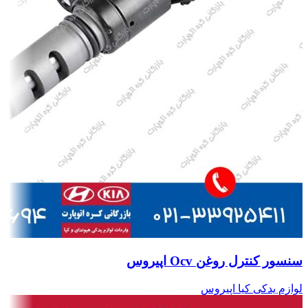
سنسور کنترل روغن Ocv اپیروس
لوازم یدکی کیا اپیروس