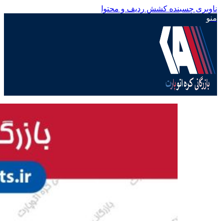
ناوبری چسبنده
کشش ردیف و محتوا
منو