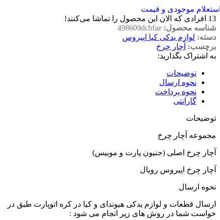
ستعلام موجودی و قیمت
13
افرادی که الان این محصول را تماشا می‌کنند!
شناسه محصول:
498609dcbfae
دسته:
لوازم یدکی کیا اپیروس
برچسب:
آچار چرخ
به اشتراک بگذارید:
توضیحات
نحوه ارسال
نحوه پرداخت
گارانتی
توضیحات
مجموعه آچار چرخ
آچار چرخ اصلی (جنیون پارت و موبیس)
آچار چرخ اپیروس رویال
نحوه ارسال
ارسال قطعات و لوازم یدکی هیوندای و کیا در کره اتوپارت طبق در
خواست شما در روش های زیر انجام می شود :