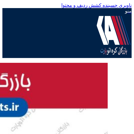
ناوبری چسبنده
کشش ردیف و محتوا
منو