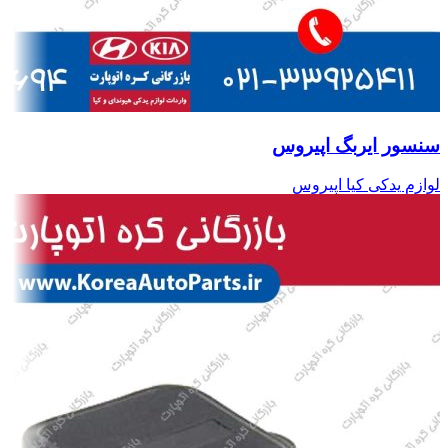
سنسور ایربگ اپیروس
لوازم یدکی کیا اپیروس