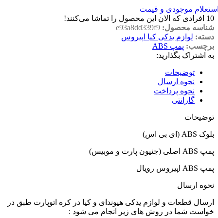
ستعلام موجودی و قیمت
10
افرادی که الان این محصول را تماشا می‌کنند!
شناسه محصول:
e93a8dd339f9
دسته:
لوازم یدکی کیا اپیروس
برچسب:
پمپ ABS
به اشتراک بگذارید:
توضیحات
نحوه ارسال
نحوه پرداخت
گارانتی
توضیحات
بلوک ABS (ای بی اس)
پمپ ABS اصلی (جنیون پارت و موبیس)
پمپ ABS اپیروس رویال
نحوه ارسال
ارسال قطعات و لوازم یدکی هیوندای و کیا در کره اتوپارت طبق در
خواست شما در روش های زیر انجام می شود :