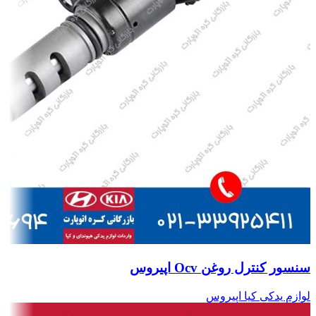
سنسور کنترل روغن Ocv اپیروس
لوازم یدکی کیا اپیروس