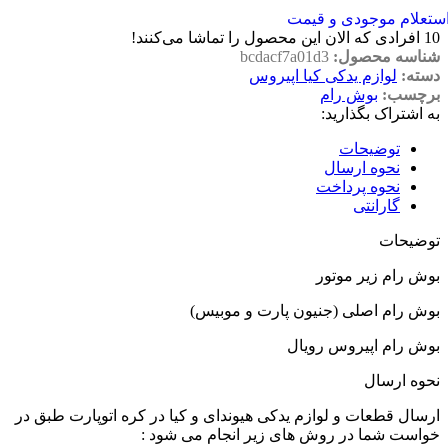
ستعلام موجودی و قیمت
10
افرادی که الان این محصول را تماشا می‌کنند!
شناسه محصول:
bcdacf7a01d3
دسته:
لوازم یدکی کیا اپیروس
برچسب:
بوش رام
به اشتراک بگذارید:
توضیحات
نحوه ارسال
نحوه پرداخت
گارانتی
توضیحات
بوش رام زیر موتور
بوش رام اصلی (جنیون پارت و موبیس)
بوش رام اپیروس رویال
نحوه ارسال
ارسال قطعات و لوازم یدکی هیوندای و کیا در کره اتوپارت طبق در
خواست شما در روش های زیر انجام می شود :