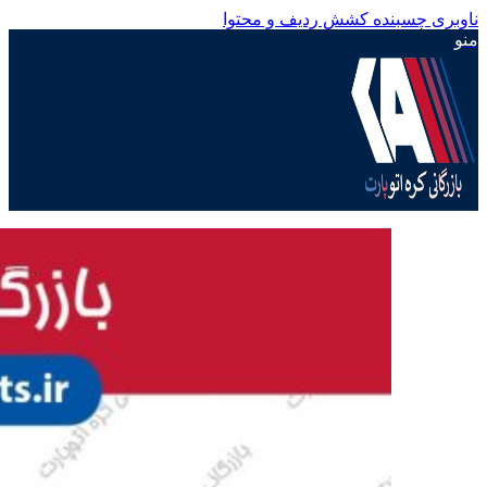
ناوبری چسبنده
کشش ردیف و محتوا
منو