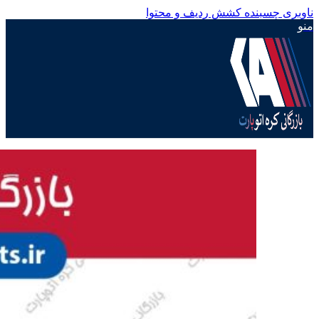
ناوبری چسبنده
کشش ردیف و محتوا
منو