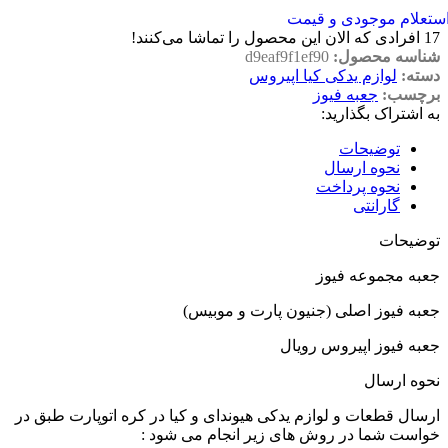
ستعلام موجودی و قیمت
17
افرادی که الان این محصول را تماشا می‌کنند!
شناسه محصول:
d9eaf9f1ef90
دسته:
لوازم یدکی کیا اپیروس
برچسب:
جعبه فیوز
به اشتراک بگذارید:
توضیحات
نحوه ارسال
نحوه پرداخت
گارانتی
توضیحات
جعبه مجموعه فیوز
جعبه فیوز اصلی (جنیون پارت و موبیس)
جعبه فیوز اپیروس رویال
نحوه ارسال
ارسال قطعات و لوازم یدکی هیوندای و کیا در کره اتوپارت طبق در
خواست شما در روش های زیر انجام می شود :