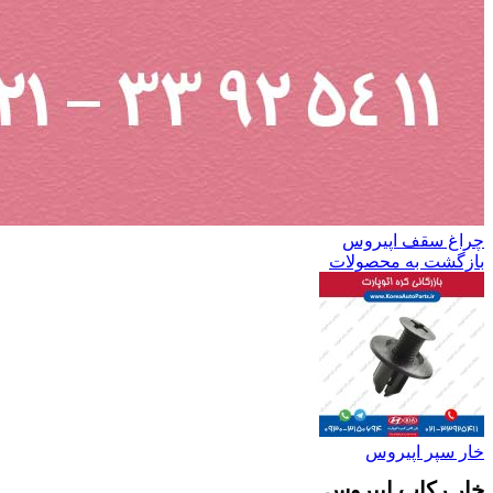
چراغ سقف اپیروس
بازگشت به محصولات
خار سپر اپیروس
خار رکاب اپیروس