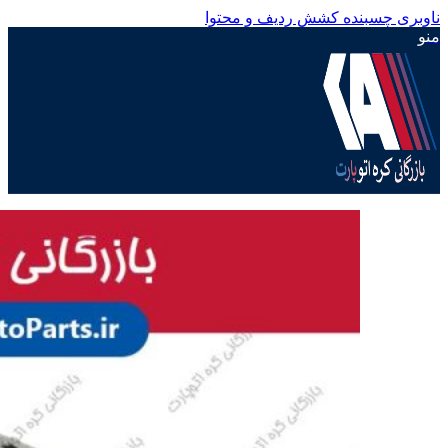
ناوبری چسبنده
کشش ردیف و محتوا
منو