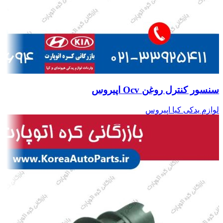
سنسور کنترل روغن Ocv اپیروس
لوازم یدکی کیا اپیروس