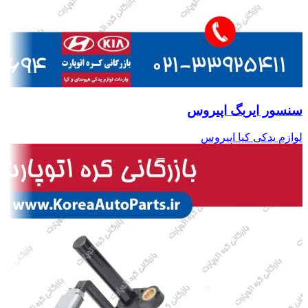
سنسور ایربگ اپیروس
لوازم یدکی کیا اپیروس