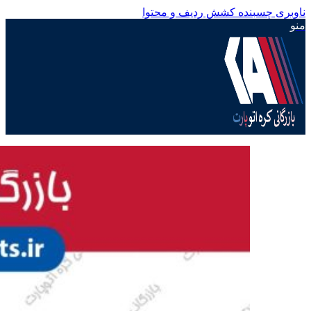
ناوبری چسبنده
کشش ردیف و محتوا
منو