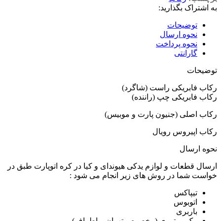
به اشتراک بگذارید:
توضیحات
نحوه ارسال
نحوه پرداخت
گارانتی
توضیحات
رکاب فابریکی راست (شاگرد)
رکاب فابریکی چپ (راننده)
رکاب اصلی (جنیون پارت و موبیس)
رکاب اپیروس رویال
نحوه ارسال
ارسال قطعات و لوازم یدکی هیوندای و کیا در کره اتوپارت طبق در
خواست شما در روش های زیر انجام می شود :
تیپاکس
اتوبوس
باربری
پیک موتوری (مخصوص تهران و اطراف)