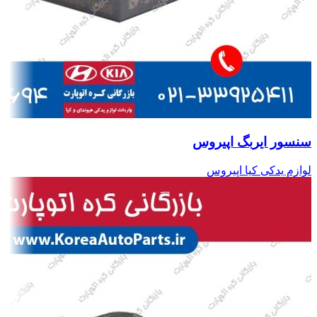
سنسور ایربگ اپیروس
لوازم یدکی کیا اپیروس