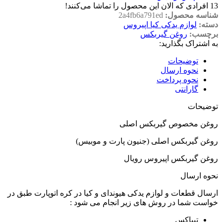
13
افرادی که الان این محصول را تماشا می‌کنند!
شناسه محصول:
2a4fb6a791ed
دسته:
لوازم یدکی کیا اپیروس
برچسب:
روغن گیربکس
به اشتراک بگذارید:
توضیحات
نحوه ارسال
نحوه پرداخت
گارانتی
توضیحات
روغن مخصوص گیربکس اصلی
روغن گیربکس اصلی (جنیون پارت و موبیس)
روغن گیربکس اپیروس رویال
نحوه ارسال
ارسال قطعات و لوازم یدکی هیوندای و کیا در کره اتوپارت طبق در
خواست شما در روش های زیر انجام می شود :
تیپاکس