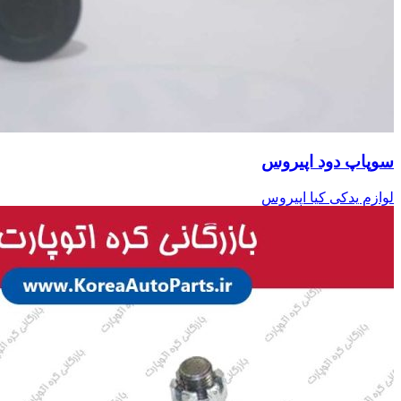
سوپاپ دود اپیروس
لوازم یدکی کیا اپیروس