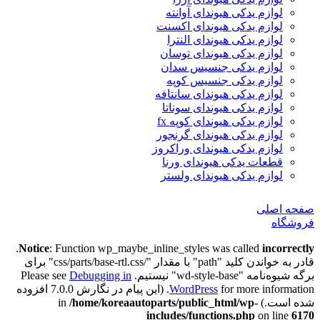
لوازم یدکی هیوندای آوانته
لوازم یدکی هیوندای اکسنت
لوازم یدکی هیوندای النترا
لوازم یدکی هیوندای توسان
لوازم یدکی جنسیس سدان
لوازم یدکی جنسیس کوپه
لوازم یدکی هیوندای سانتافه
لوازم یدکی هیوندای سوناتا
لوازم یدکی هیوندای کوپه fx
لوازم یدکی هیوندای گرنجور
لوازم یدکی هیوندای وراکروز
قطعات یدکی هیوندای ورنا
لوازم یدکی هیوندای ولستر
صفحه اصلی
فروشگاه
.
Notice
: Function wp_maybe_inline_styles was called
incorrectly
قادر به خواندن کلید "path" با مقدار "/css/parts/base-rtl.css" برای
برگه شیوه‌نامه "wd-style-base" نیستیم. Please see
Debugging in
WordPress
for more information. (این پیام در نگارش 7.0.0 افزوده
شده است.) in
/home/koreaautoparts/public_html/wp-
includes/functions.php
on line
6170