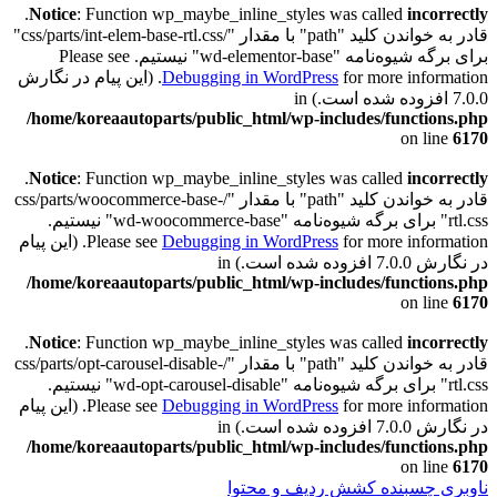
.
Notice
: Function wp_maybe_inline_styles was called
incorrectly
قادر به خواندن کلید "path" با مقدار "/css/parts/int-elem-base-rtl.css"
برای برگه شیوه‌نامه "wd-elementor-base" نیستیم. Please see
Debugging in WordPress
for more information. (این پیام در نگارش
7.0.0 افزوده شده است.) in
/home/koreaautoparts/public_html/wp-includes/functions.php
on line
6170
.
Notice
: Function wp_maybe_inline_styles was called
incorrectly
قادر به خواندن کلید "path" با مقدار "/css/parts/woocommerce-base-
rtl.css" برای برگه شیوه‌نامه "wd-woocommerce-base" نیستیم.
Debugging in WordPress
Please see
for more information. (این پیام
در نگارش 7.0.0 افزوده شده است.) in
/home/koreaautoparts/public_html/wp-includes/functions.php
on line
6170
.
Notice
: Function wp_maybe_inline_styles was called
incorrectly
قادر به خواندن کلید "path" با مقدار "/css/parts/opt-carousel-disable-
rtl.css" برای برگه شیوه‌نامه "wd-opt-carousel-disable" نیستیم.
Debugging in WordPress
Please see
for more information. (این پیام
در نگارش 7.0.0 افزوده شده است.) in
/home/koreaautoparts/public_html/wp-includes/functions.php
on line
6170
ناوبری چسبنده
کشش ردیف و محتوا