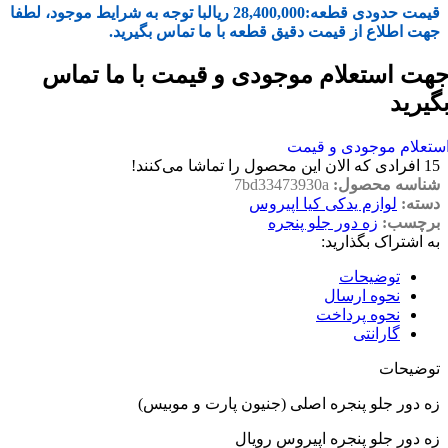
قیمت حدودی قطعه:
28,400,000
ریال
با توجه به شرایط موجود، لطفا
جهت اطلاع از قیمت دقیق قطعه با ما تماس بگیرید.
هت استعلام موجودی و قیمت با ما تماس
گیرید
ستعلام موجودی و قیمت
15
افرادی که الان این محصول را تماشا می‌کنند!
شناسه محصول:
7bd33473930a
دسته:
لوازم یدکی کیا اپیروس
برچسب:
زه دور جلو پنجره
به اشتراک بگذارید:
توضیحات
نحوه ارسال
نحوه پرداخت
گارانتی
توضیحات
زه دور جلو پنجره اصلی (جنیون پارت و موبیس)
زه دور جلو پنجره اپیروس رویال