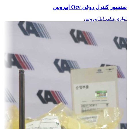
سنسور کنترل روغن Ocv اپیروس
لوازم یدکی کیا اپیروس