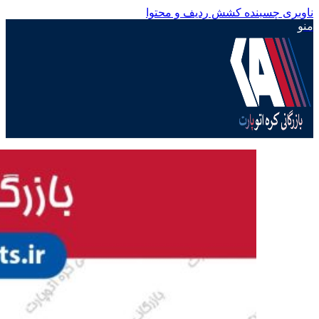
ناوبری چسبنده
کشش ردیف و محتوا
منو