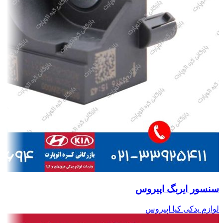
سنسور ایربگ اپیروس
لوازم یدکی کیا اپیروس