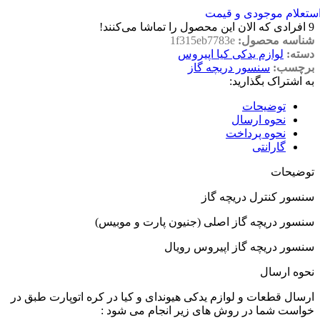
ستعلام موجودی و قیمت
9
افرادی که الان این محصول را تماشا می‌کنند!
شناسه محصول:
1f315eb7783e
دسته:
لوازم یدکی کیا اپیروس
برچسب:
سنسور دریچه گاز
به اشتراک بگذارید:
توضیحات
نحوه ارسال
نحوه پرداخت
گارانتی
توضیحات
سنسور کنترل دریچه گاز
سنسور دریچه گاز اصلی (جنیون پارت و موبیس)
سنسور دریچه گاز اپیروس رویال
نحوه ارسال
ارسال قطعات و لوازم یدکی هیوندای و کیا در کره اتوپارت طبق در
خواست شما در روش های زیر انجام می شود :