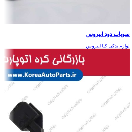
سوپاپ دود اپیروس
لوازم یدکی کیا اپیروس