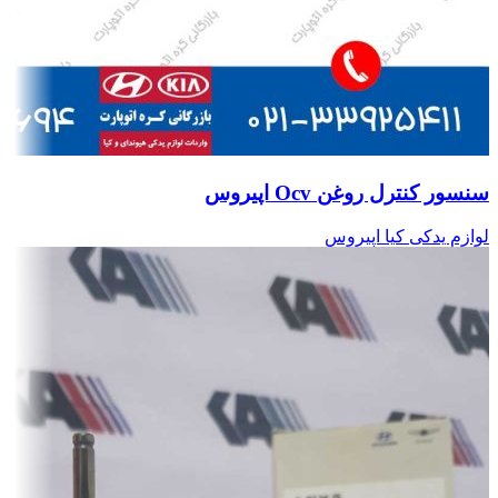
سنسور کنترل روغن Ocv اپیروس
لوازم یدکی کیا اپیروس