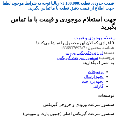
قیمت حدودی قطعه:
73,100,000
ریال
با توجه به شرایط موجود، لطفا
جهت اطلاع از قیمت دقیق قطعه با ما تماس بگیرید.
هت استعلام موجودی و قیمت با ما تماس
گیرید
ستعلام موجودی و قیمت
9
افرادی که الان این محصول را تماشا می‌کنند!
شناسه محصول:
a836837697a7
دسته:
لوازم یدکی کیا اپیروس
برچسب:
سنسور سرعت گیربکس
به اشتراک بگذارید:
توضیحات
نحوه ارسال
نحوه پرداخت
گارانتی
توضیحات
سنسور سرعت ورودی و خروجی گیربکس
سنسور سرعت گیربکس اصلی (جنیون پارت و موبیس)