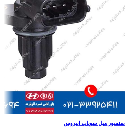
سنسور میل سوپاپ اپیروس