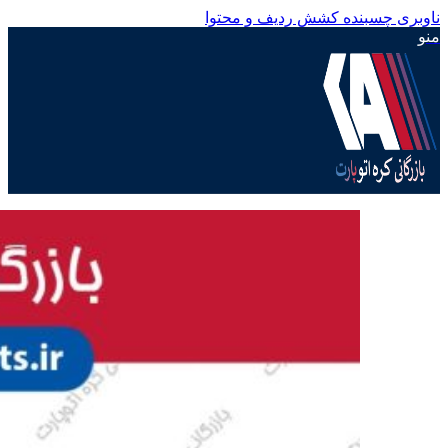
ناوبری چسبنده
کشش ردیف و محتوا
منو