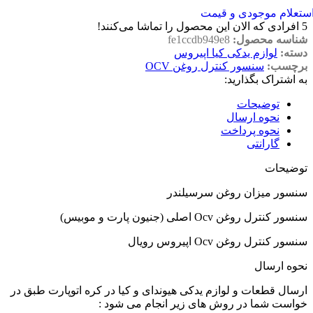
ستعلام موجودی و قیمت
5
افرادی که الان این محصول را تماشا می‌کنند!
شناسه محصول:
fe1ccdb949e8
دسته:
لوازم یدکی کیا اپیروس
برچسب:
سنسور کنترل روغن OCV
به اشتراک بگذارید:
توضیحات
نحوه ارسال
نحوه پرداخت
گارانتی
توضیحات
سنسور میزان روغن سرسیلندر
سنسور کنترل روغن Ocv اصلی (جنیون پارت و موبیس)
سنسور کنترل روغن Ocv اپیروس رویال
نحوه ارسال
ارسال قطعات و لوازم یدکی هیوندای و کیا در کره اتوپارت طبق در
خواست شما در روش های زیر انجام می شود :