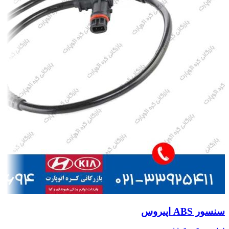
سنسور ABS اپیروس