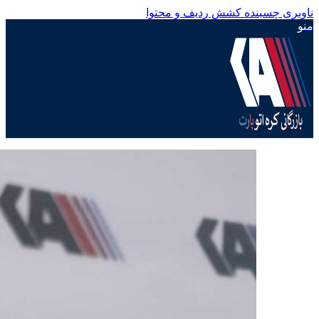
ناوبری چسبنده
کشش ردیف و محتوا
منو