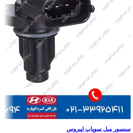
سنسور میل سوپاپ اپیروس