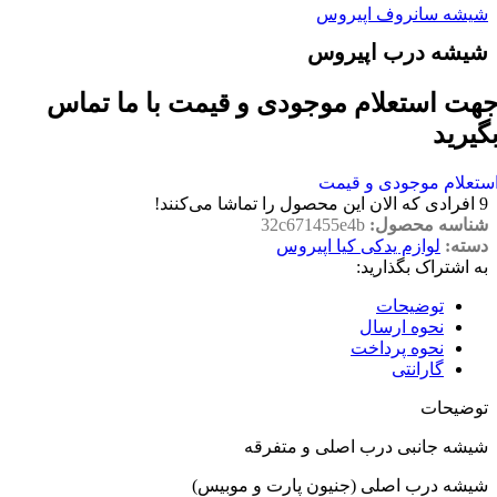
شیشه سانروف اپیروس
شیشه درب اپیروس
هت استعلام موجودی و قیمت با ما تماس
گیرید
ستعلام موجودی و قیمت
9
افرادی که الان این محصول را تماشا می‌کنند!
شناسه محصول:
32c671455e4b
دسته:
لوازم یدکی کیا اپیروس
به اشتراک بگذارید:
توضیحات
نحوه ارسال
نحوه پرداخت
گارانتی
توضیحات
شیشه جانبی درب اصلی و متفرقه
شیشه درب اصلی (جنیون پارت و موبیس)