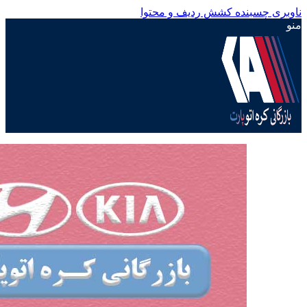
ناوبری چسبنده
کشش ردیف و محتوا
منو