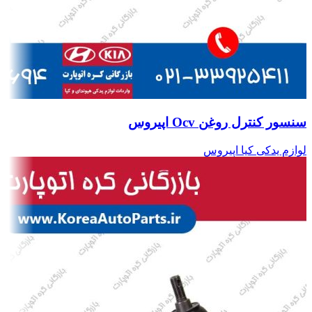
سنسور کنترل روغن Ocv اپیروس
لوازم یدکی کیا اپیروس