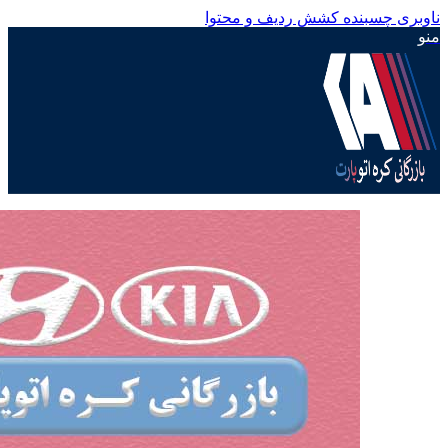
ناوبری چسبنده
کشش ردیف و محتوا
منو