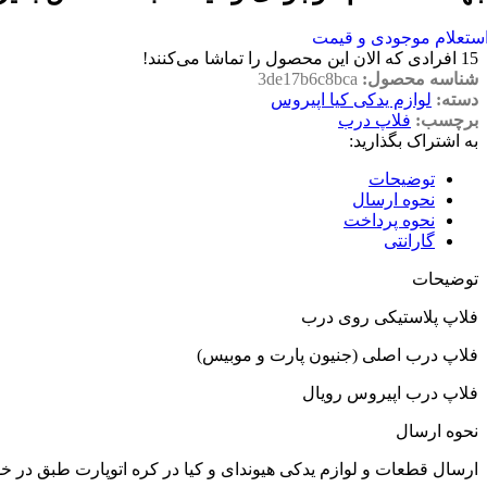
ستعلام موجودی و قیمت
15
افرادی که الان این محصول را تماشا می‌کنند!
شناسه محصول:
3de17b6c8bca
دسته:
لوازم یدکی کیا اپیروس
برچسب:
فلاپ درب
به اشتراک بگذارید:
توضیحات
نحوه ارسال
نحوه پرداخت
گارانتی
توضیحات
فلاپ پلاستیکی روی درب
فلاپ درب اصلی (جنیون پارت و موبیس)
فلاپ درب اپیروس رویال
نحوه ارسال
ارسال قطعات و لوازم یدکی هیوندای و کیا در کره اتوپارت طبق در 