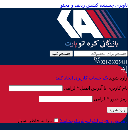
ناوبری چسبنده
کشش ردیف و محتوا
جستجو کنید
021-33925411
وارد شوید
یک حساب کاربری ایجاد کنید
نام کاربری یا آدرس ایمیل
*
الزامی
رمز عبور
*
الزامی
وارد شوید
رمز عبور خود را فراموش کرده اید؟
مرا به خاطر بسپار