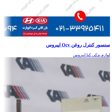
سنسور کنترل روغن Ocv اپیروس
لوازم یدکی کیا اپیروس