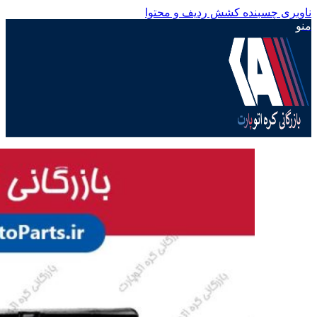
ناوبری چسبنده
کشش ردیف و محتوا
منو