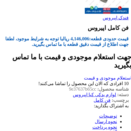
فندک اپیروس
فن کامل اپیروس
قیمت حدودی قطعه:
4,146,006
ریال
با توجه به شرایط موجود، لطفا
جهت اطلاع از قیمت دقیق قطعه با ما تماس بگیرید.
هت استعلام موجودی و قیمت با ما تماس
گیرید
ستعلام موجودی و قیمت
10
افرادی که الان این محصول را تماشا می‌کنند!
شناسه محصول:
9e37637b65cc
دسته:
لوازم یدکی کیا اپیروس
برچسب:
فن کامل
به اشتراک بگذارید:
توضیحات
نحوه ارسال
نحوه پرداخت