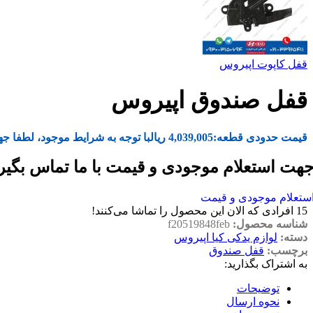
قفل کاپوت اپیروس
قفل صندوق اپیروس
قیمت حدودی قطعه:
4,039,005
ریال
با توجه به شرایط موجود، لطفا جه
هت استعلام موجودی و قیمت با ما تماس بگیر
ستعلام موجودی و قیمت
15
افرادی که الان این محصول را تماشا می‌کنند!
شناسه محصول:
f20519848feb
دسته:
لوازم یدکی کیا اپیروس
برچسب:
قفل صندوق
به اشتراک بگذارید:
توضیحات
نحوه ارسال