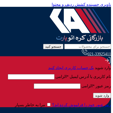
ناوبری چسبنده
کشش ردیف و محتوا
جستجو کنید
021-33925411
وارد شوید
یک حساب کاربری ایجاد کنید
نام کاربری یا آدرس ایمیل
*
الزامی
رمز عبور
*
الزامی
وارد شوید
رمز عبور خود را فراموش کرده اید؟
مرا به خاطر بسپار