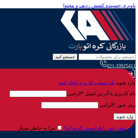
ناوبری چسبنده
کشش ردیف و محتوا
جستجو کنید
021-33925411
وارد شوید
یک حساب کاربری ایجاد کنید
نام کاربری یا آدرس ایمیل
*
الزامی
رمز عبور
*
الزامی
وارد شوید
رمز عبور خود را فراموش کرده اید؟
مرا به خاطر بسپار