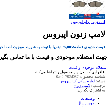
لنت ترمز جلو اپیروس
لامپ زنون اپیروس
قیمت حدودی قطعه:
4,025,005
ریال
با توجه به شرایط موجود، لطفا جه
هت استعلام موجودی و قیمت با ما تماس بگیر
ستعلام موجودی و قیمت
6
افرادی که الان این محصول را تماشا می‌کنند!
شناسه محصول:
0a42e792d087
دسته:
لوازم یدکی کیا اپیروس
برچسب:
لامپ زنون
به اشتراک بگذارید:
توضیحات
نحوه ارسال