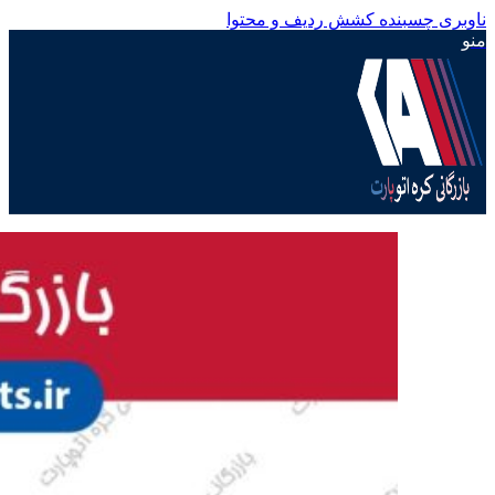
ناوبری چسبنده
کشش ردیف و محتوا
منو