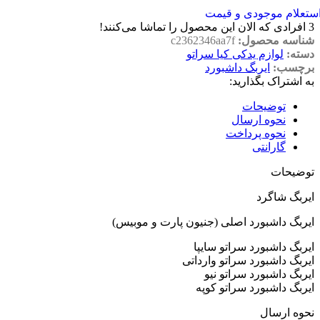
ستعلام موجودی و قیمت
3
افرادی که الان این محصول را تماشا می‌کنند!
شناسه محصول:
c2362346aa7f
دسته:
لوازم یدکی کیا سراتو
برچسب:
ایربگ داشبورد
به اشتراک بگذارید:
توضیحات
نحوه ارسال
نحوه پرداخت
گارانتی
توضیحات
ایربگ شاگرد
ایربگ داشبورد اصلی (جنیون پارت و موبیس)
ایربگ داشبورد سراتو سایپا
ایربگ داشبورد سراتو وارداتی
ایربگ داشبورد سراتو نیو
ایربگ داشبورد سراتو کوپه
نحوه ارسال