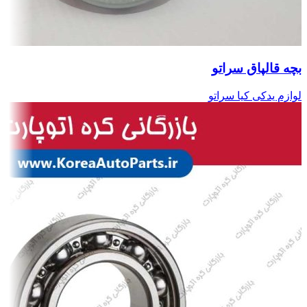
بچه قالپاق سراتو
لوازم یدکی کیا سراتو