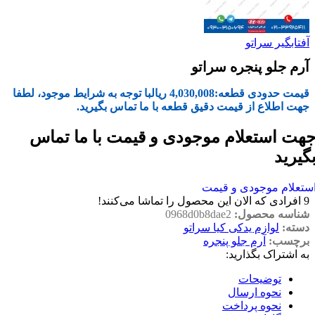
آفتابگیر سراتو
آرم جلو پنجره سراتو
قیمت حدودی قطعه:
4,030,008
ریال
با توجه به شرایط موجود، لطفا
جهت اطلاع از قیمت دقیق قطعه با ما تماس بگیرید.
هت استعلام موجودی و قیمت با ما تماس
گیرید
ستعلام موجودی و قیمت
9
افرادی که الان این محصول را تماشا می‌کنند!
شناسه محصول:
0968d0b8dae2
دسته:
لوازم یدکی کیا سراتو
برچسب:
آرم جلو پنجره
به اشتراک بگذارید:
توضیحات
نحوه ارسال
نحوه پرداخت