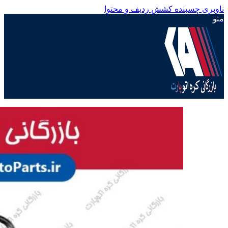
ناوبری چسبنده
کشش ردیف و محتوا
منو