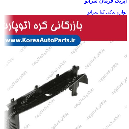
ایربگ فرمان سراتو
لوازم یدکی کیا سراتو