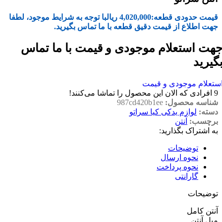
قیمت حدودی قطعه:
4,020,000
ریال
با توجه به شرایط موجود، لطفا
جهت اطلاع از قیمت دقیق قطعه با ما تماس بگیرید.
هت استعلام موجودی و قیمت با ما تماس
گیرید
ستعلام موجودی و قیمت
9
افرادی که الان این محصول را تماشا می‌کنند!
شناسه محصول:
987cd420b1ee
دسته:
لوازم یدکی کیا سراتو
برچسب:
آنتن
به اشتراک بگذارید:
توضیحات
نحوه ارسال
نحوه پرداخت
گارانتی
توضیحات
آنتن کامل
میل آنتن