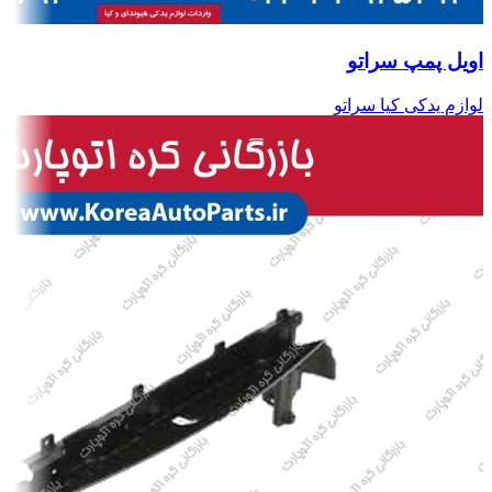
اویل پمپ سراتو
لوازم یدکی کیا سراتو