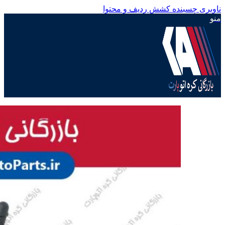
ناوبری چسبنده
کشش ردیف و محتوا
منو