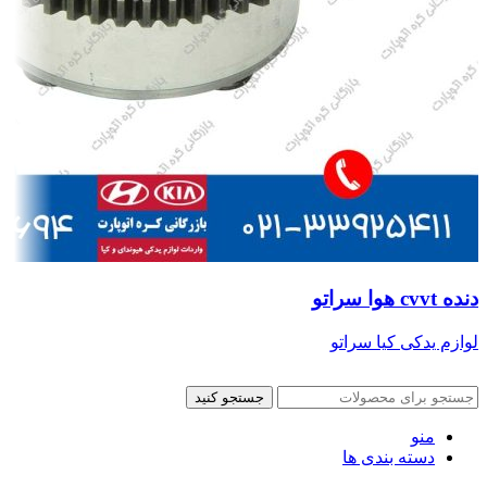
دنده cvvt هوا سراتو
لوازم یدکی کیا سراتو
جستجو کنید
منو
دسته بندی ها