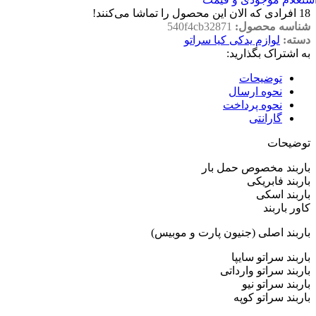
18
افرادی که الان این محصول را تماشا می‌کنند!
شناسه محصول:
540f4cb32871
دسته:
لوازم یدکی کیا سراتو
به اشتراک بگذارید:
توضیحات
نحوه ارسال
نحوه پرداخت
گارانتی
توضیحات
باربند مخصوص حمل بار
باربند فابریکی
باربند اسکی
کاور باربند
باربند اصلی (جنیون پارت و موبیس)
باربند سراتو سایپا
باربند سراتو وارداتی
باربند سراتو نیو
باربند سراتو کوپه