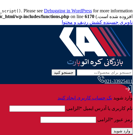
. Please see
Debugging in WordPress
_script()
افزوده شده است.) in
6170
on line
ic_html/wp-includes/functions.php
ناوبری چسبنده
کشش ردیف و محتوا
جستجو کنید
021-33925411
وارد شوید
یک حساب کاربری ایجاد کنید
نام کاربری یا آدرس ایمیل
*
الزامی
رمز عبور
*
الزامی
وارد شوید