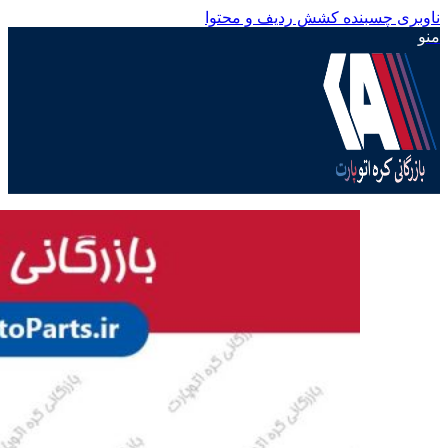
ناوبری چسبنده
کشش ردیف و محتوا
منو