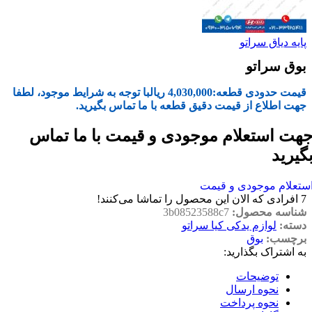
پایه دیاق سراتو
بوق سراتو
قیمت حدودی قطعه:
4,030,000
ریال
با توجه به شرایط موجود، لطفا
جهت اطلاع از قیمت دقیق قطعه با ما تماس بگیرید.
هت استعلام موجودی و قیمت با ما تماس
گیرید
ستعلام موجودی و قیمت
7
افرادی که الان این محصول را تماشا می‌کنند!
شناسه محصول:
3b08523588c7
دسته:
لوازم یدکی کیا سراتو
برچسب:
بوق
به اشتراک بگذارید:
توضیحات
نحوه ارسال
نحوه پرداخت