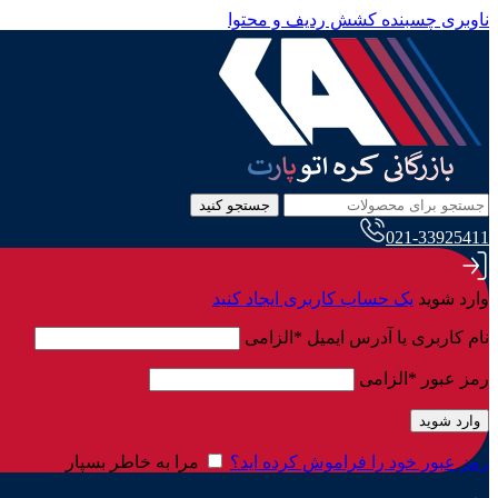
ناوبری چسبنده
کشش ردیف و محتوا
جستجو کنید
021-33925411
وارد شوید
یک حساب کاربری ایجاد کنید
نام کاربری یا آدرس ایمیل
*
الزامی
رمز عبور
*
الزامی
وارد شوید
رمز عبور خود را فراموش کرده اید؟
مرا به خاطر بسپار