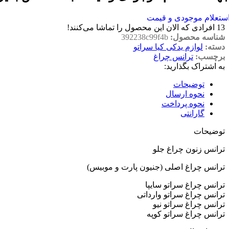
ستعلام موجودی و قیمت
13
افرادی که الان این محصول را تماشا می‌کنند!
شناسه محصول:
392238c99f4b
دسته:
لوازم یدکی کیا سراتو
برچسب:
ترانس چراغ
به اشتراک بگذارید:
توضیحات
نحوه ارسال
نحوه پرداخت
گارانتی
توضیحات
ترانس زنون چراغ جلو
ترانس چراغ اصلی (جنیون پارت و موبیس)
ترانس چراغ سراتو سایپا
ترانس چراغ سراتو وارداتی
ترانس چراغ سراتو نیو
ترانس چراغ سراتو کوپه