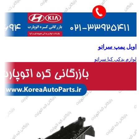
اویل پمپ سراتو
لوازم یدکی کیا سراتو