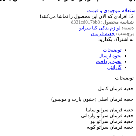
ستعلام موجودی و قیمت
12
افرادی که الان این محصول را تماشا می‌کنند!
شناسه محصول:
d331cd017bb8
دسته:
لوازم یدکی کیا سراتو
برچسب:
جعبه فرمان
به اشتراک بگذارید:
توضیحات
نحوه ارسال
نحوه پرداخت
گارانتی
توضیحات
جعبه فرمان کامل
جعبه فرمان اصلی (جنیون پارت و موبیس)
جعبه فرمان سراتو سایپا
جعبه فرمان سراتو وارداتی
جعبه فرمان سراتو نیو
جعبه فرمان سراتو کوپه