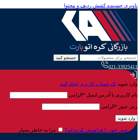
ناوبری چسبنده
کشش ردیف و محتوا
جستجو کنید
021-33925411
وارد شوید
یک حساب کاربری ایجاد کنید
نام کاربری یا آدرس ایمیل
*
الزامی
رمز عبور
*
الزامی
وارد شوید
رمز عبور خود را فراموش کرده اید؟
مرا به خاطر بسپار